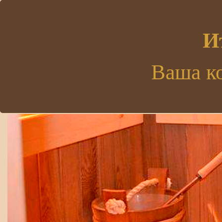
.
И
Ваша к