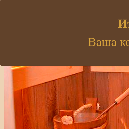
.
И
Ваша к