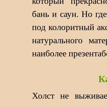
который прекрасн
бань и саун. Но гд
под колоритный ак
натурального мате
наиболее презентаб
К
Холст не выживае