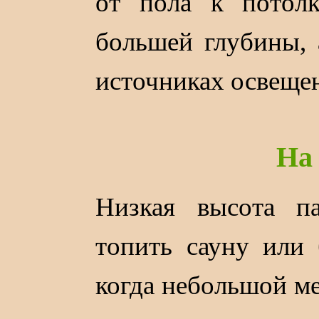
от пола к потолк
большей глубины, 
источниках освеще
На
Низкая высота п
топить сауну или
когда небольшой ме