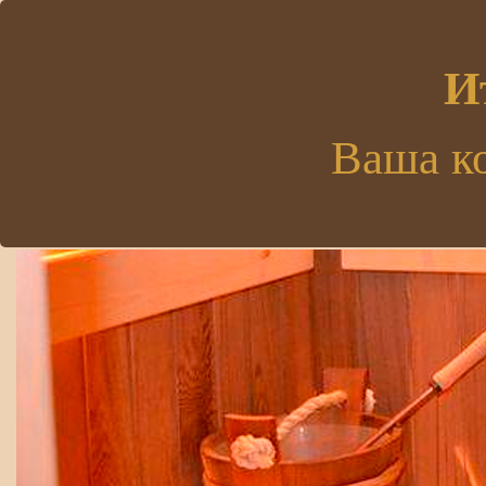
.
И
Ваша к