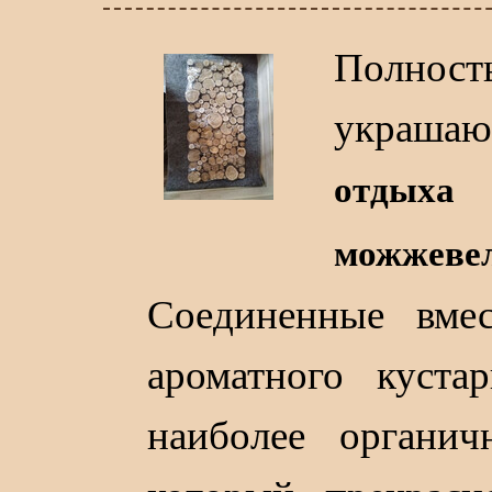
Полност
украша
отдыха
можже
Соединенные вме
ароматного куста
наиболее органич