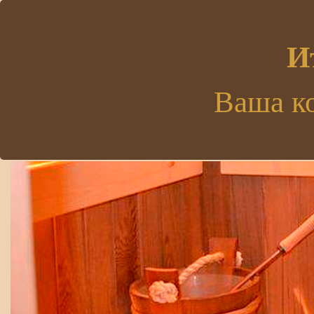
.
И
Ваша к