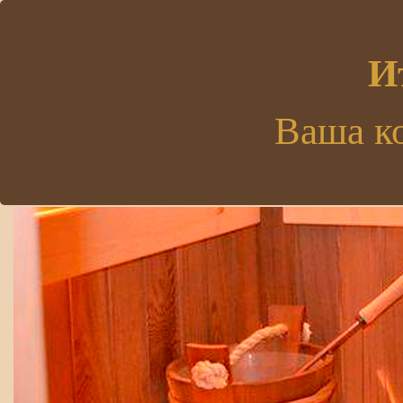
.
И
Ваша к