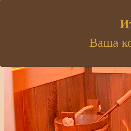
.
И
Ваша к