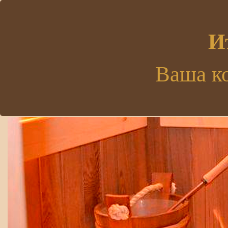
.
И
Ваша к