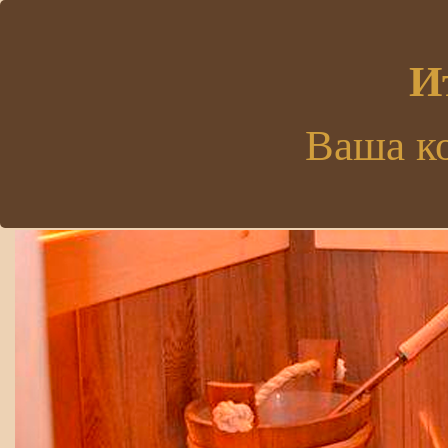
.
И
Ваша к