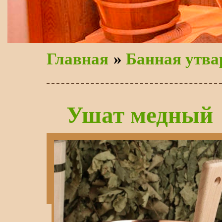
Главная
»
Банная утва
Ушат медный