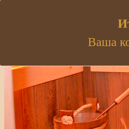
.
И
Ваша к