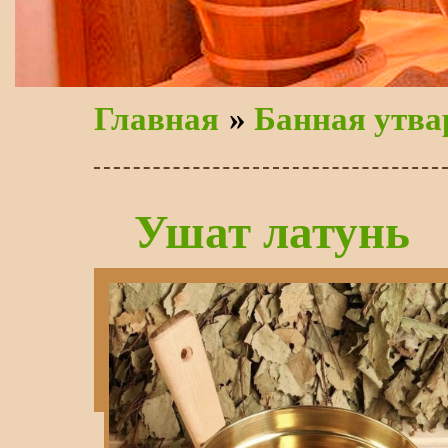
Главная
»
Банная утва
Ушат латунь