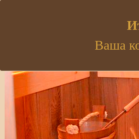
.
И
Ваша к