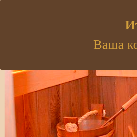
.
И
Ваша к