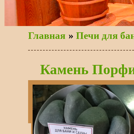
Главная
»
Печи для ба
Камень Порф