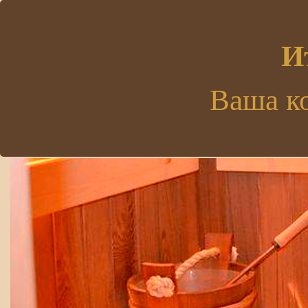
.
И
Ваша к