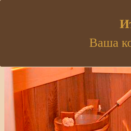
.
И
Ваша к