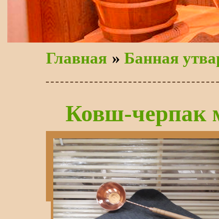
Главная
»
Банная утва
Ковш-черпак 