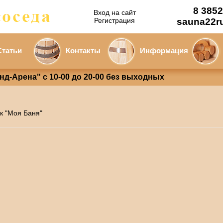
8 3852
Вход на сайт
Регистрация
sauna22r
Статьи
Контакты
Информация
анд-Арена" с 10-00 до 20-00 без выходных
к "Моя Баня"