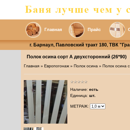
Главная
Прайс
г. Барнаул, Павловский тракт 180, ТВК "Гр
Полок осина сорт А двухсторонний (26*90)
Главная
»
Европогонаж
»
Полок осина
» Полок осина с
Наличие
:
есть
Единица
:
шт.
МЕТРАЖ: