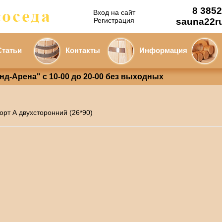
8 3852
Вход на сайт
Регистрация
sauna22r
Статьи
Контакты
Информация
анд-Арена" с 10-00 до 20-00 без выходных
орт А двухсторонний (26*90)