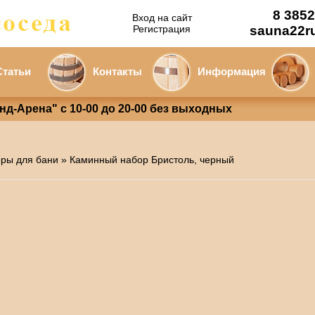
8 3852
Вход на сайт
Регистрация
sauna22r
Статьи
Контакты
Информация
анд-Арена" с 10-00 до 20-00 без выходных
ры для бани
» Каминный набор Бристоль, черный