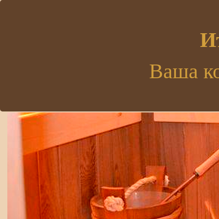
.
И
Ваша к