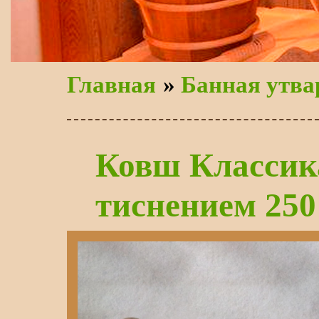
Главная
»
Банная утва
Ковш Классик
тиснением 250