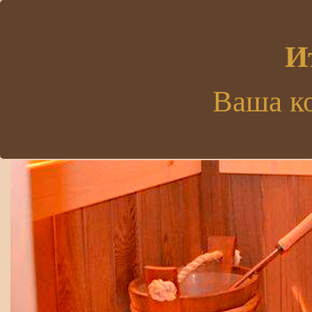
.
И
Ваша к