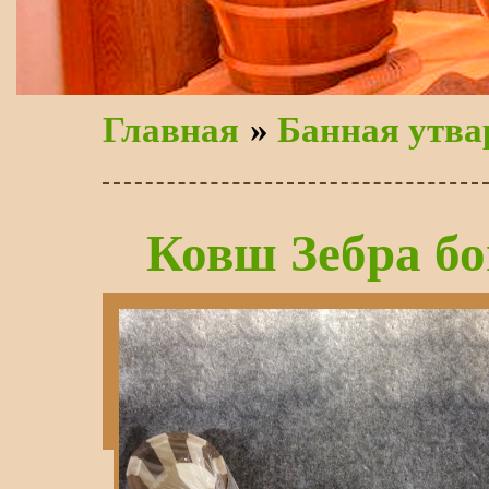
Главная
»
Банная утва
Ковш Зебра бо