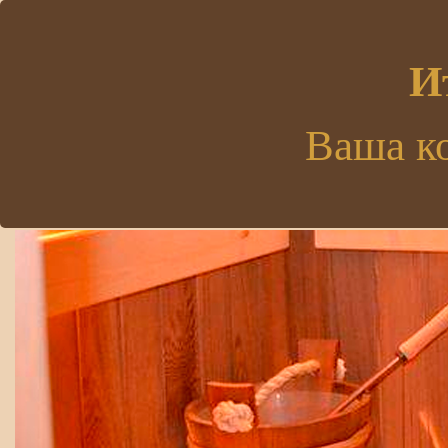
.
И
Ваша к