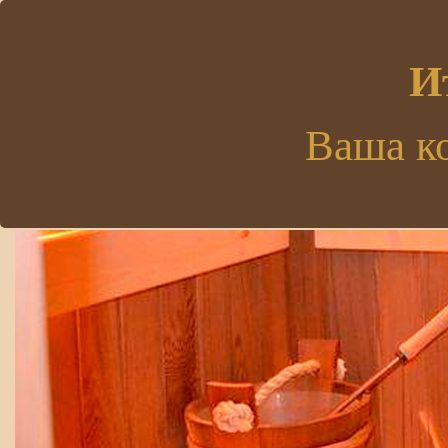
.
И
Ваша к