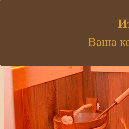
.
И
Ваша к