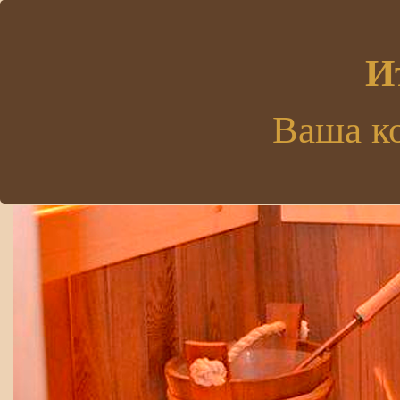
.
И
Ваша к