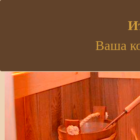
.
И
Ваша к