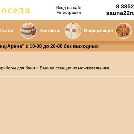
8 3852
Вход на сайт
Регистрация
sauna22r
Статьи
Контакты
Информация
анд-Арена" с 10-00 до 20-00 без выходных
приборы для бани
» Банная станция из можжевельника