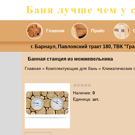
Главная
Прайс
г. Барнаул, Павловский тракт 180, ТВК "Гр
Банная станция из можжевельника
Главная
»
Комплектующие для бань
»
Климатические 
Наличие
:
0
Единица
:
шт.