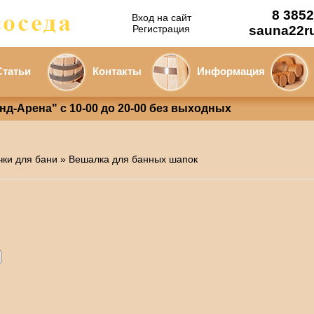
8 3852
Вход на сайт
Регистрация
sauna22r
Статьи
Контакты
Информация
анд-Арена" с 10-00 до 20-00 без выходных
чки для бани
» Вешалка для банных шапок