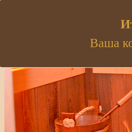
.
И
Ваша к