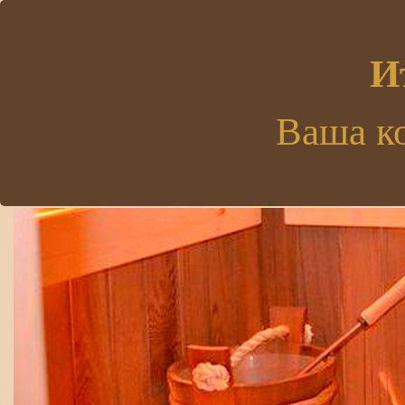
.
И
Ваша к