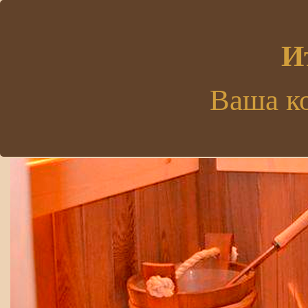
.
И
Ваша к