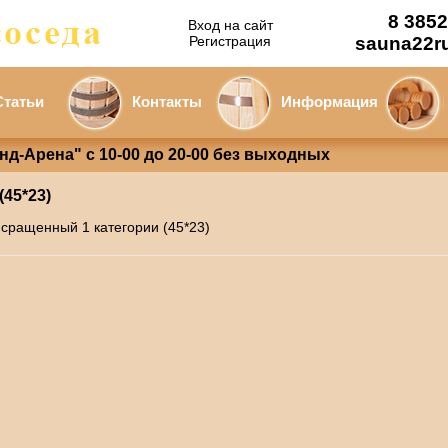
8 3852
Вход на сайт
Регистрация
sauna22r
Статьи
Контакты
Информация
анд-Арена" с 10-00 до 20-00 без выходных
45*23)
 сращенный 1 категории (45*23)