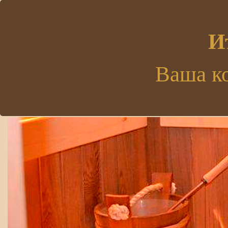
.
И
Ваша к