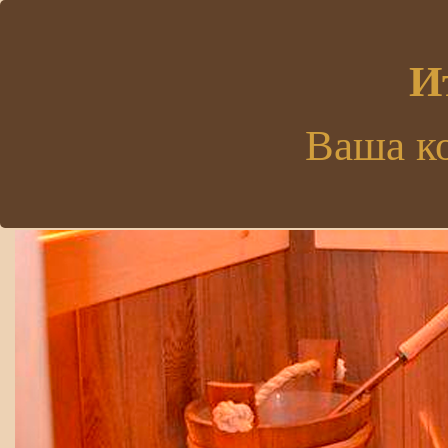
.
И
Ваша к