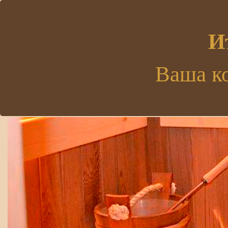
.
И
Ваша к