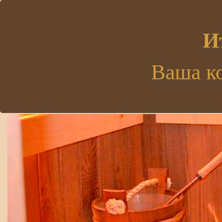
.
И
Ваша к