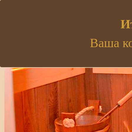
.
И
Ваша к