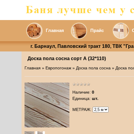
Главная
Прайс
г. Барнаул, Павловский тракт 180, ТВК "Гр
Доска пола сосна сорт А (32*110)
Главная
»
Европогонаж
»
Доска пола сосна
» Доска по
Наличие
:
0
Единица
:
шт.
МЕТРАЖ: