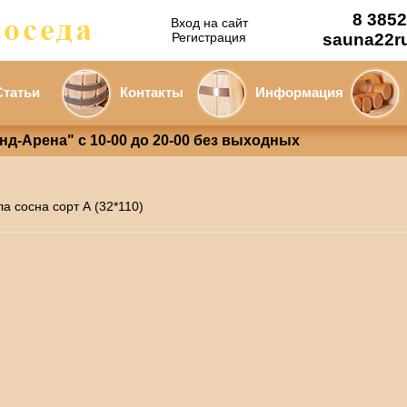
8 3852
Вход на сайт
Регистрация
sauna22r
Статьи
Контакты
Информация
анд-Арена" с 10-00 до 20-00 без выходных
ла сосна сорт А (32*110)