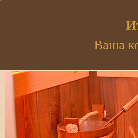
.
И
Ваша к