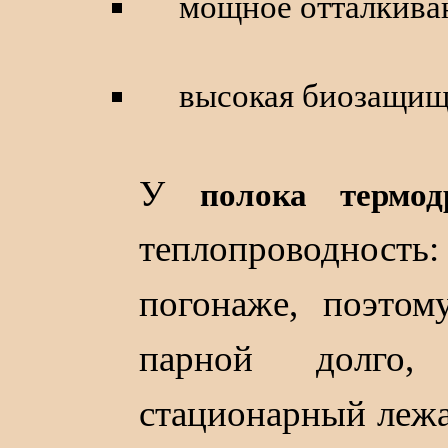
мощное отталкива
высокая биозащищ
У
полока термо
теплопроводность:
погонаже, поэто
парной долго,
стационарный лежа