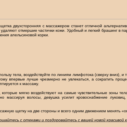
 щетка двухсторонняя с массажером станет отличной альтернатив
даляют отмершие частички кожи. Удобный и легкий брашинг в пар
ения апельсиновой корки.
пользу тела, воздействуйте по линиям лимфотока (сверху вниз), и 
тому впервые лучше чрезмерно не увлекаться, а сократить проц
птируется к массажу.
которые мягко воздействуют на самые чувствительные зоны тела
но массируя волосы, девушка усилит кровоснабжение луковиц, 
ссажную щетку на две стороны и всего одним движением менять «о
ощайтесь с отеками и поздоровайтесь с вашей новой красивой к