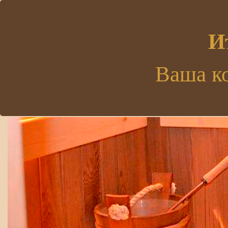
.
И
Ваша к