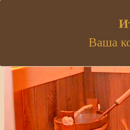
.
И
Ваша к