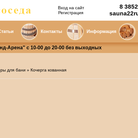
8 3852
Вход на сайт
Регистрация
sauna22r
Статьи
Контакты
Информация
анд-Арена" с 10-00 до 20-00 без выходных
ры для бани
» Кочерга кованная