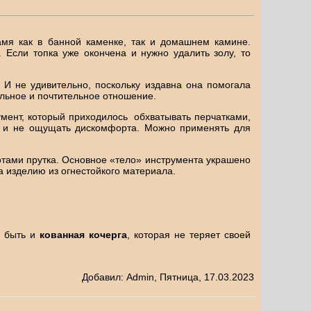
амя как в банной каменке, так и домашнем камине.
Если топка уже окончена и нужно удалить золу, то
 И не удивительно, поскольку издавна она помогала
ельное и почтительное отношение.
умент, который приходилось обхватывать перчатками,
ми и не ощущать дискомфорта. Можно применять для
ами прутка. Основное «тело» инструмента украшено
 изделию из огнестойкого материала.
а быть и
кованная кочерга
, которая не теряет своей
Добавил
:
Admin
, Пятница, 17.03.2023