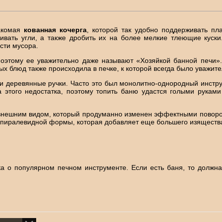
акомая
кованная кочерга
, которой так удобно поддерживать пл
ать угли, а также дробить их на более мелкие тлеющие куски. 
сти мусора.
поэтому ее уважительно даже называют «Хозяйкой банной печи».
мых блюд также происходила в печке, к которой всегда было уважит
ыли деревянные ручки. Часто это был монолитно-однородный инстр
 этого недостатка, поэтому топить баню удастся голыми рука
внешним видом, который продуманно изменен эффектными поворот
 спиралевидной формы, которая добавляет еще большего изящества
ка о популярном печном инструменте. Если есть баня, то должн