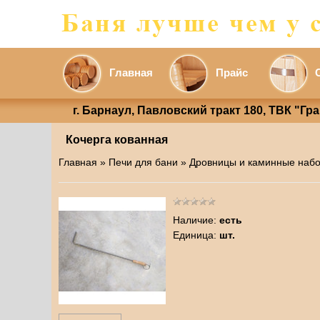
Главная
Прайс
г. Барнаул, Павловский тракт 180, ТВК "Гр
Кочерга кованная
Главная
»
Печи для бани
»
Дровницы и каминные набо
Наличие
:
есть
Единица
:
шт.