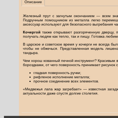
Описание
Железный прут с загнутым окончанием — всем зн
Подручным помощником из металла легко перемешив
аксессуар используют для безопасного выгребания ча
Кочергой
также открывают разгоряченную дверцу, 
получать людям как тепло, так и пищу. Готовка люби
В царское и советское время у кочерги не всегда б
чтобы не обжечься. Представленная модель лишена
тандыра.
Чем хорош кованный печной инструмент? Красивым 
бороздками, от чего поверхность принимает рисунок
гладкая поверхность ручки;
рифленое исполнение металла;
прочное соединение всех элементов.
«Медвежья лапа жар загребает» — известная загад
актуальности даже спустя долгие столетия.