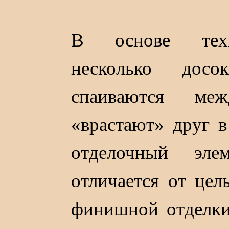
В основе техн
несколько досо
спаиваются ме
«врастают» друг в
отделочный эле
отличается от цел
финишной отделки