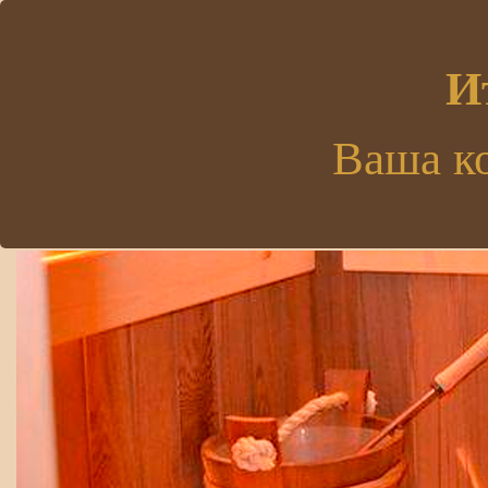
.
И
Ваша к