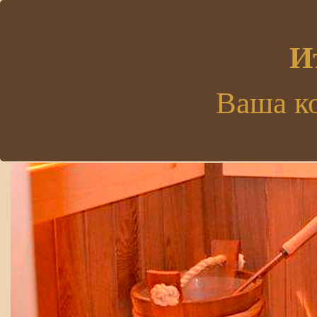
.
И
Ваша к