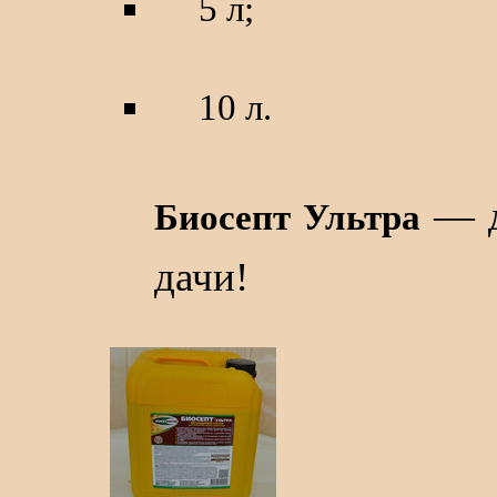
5 л;
10 л.
— д
Биосепт Ультра
дачи!