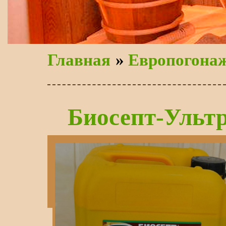
Главная
»
Европогона
Биосепт-Ульт