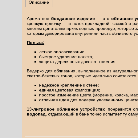
Описание
Ароматное
бондарное изделие
— это
обливное у
крепкую цепочку — и поток прохладной, свежей и р
многим ценителям ярких водных процедур, которые з
которым декорирована внутренняя часть обливного ус
Польза:
легкое ополаскивание;
быстрое удаление налета;
защита деревянных досок от гниения.
Ведерко для обливания, выполненное из натуральног
светло-бежевых тонов, которые идеально сочетаются
надежное крепление к стене;
единая цветовая композиция;
простое изменение цвета (морение, краска, мас
отличная идея для подарка увлеченному ценит
13-литровое обливное устройство
понравится оп
водопад
, отдыхающий в бане точно испытает ту са