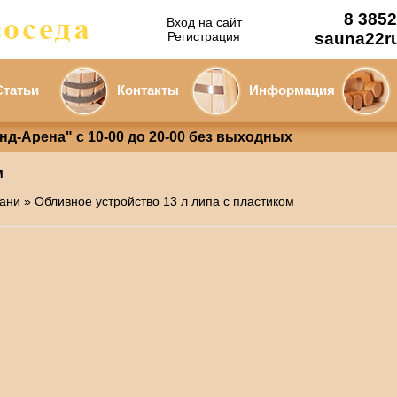
8 3852
Вход на сайт
Регистрация
sauna22r
Статьи
Контакты
Информация
анд-Арена" с 10-00 до 20-00 без выходных
м
бани
» Обливное устройство 13 л липа с пластиком