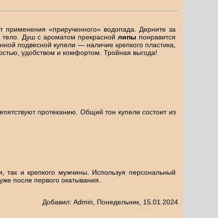
т применения «прирученного» водопада. Дерните за
й тело. Душ с ароматом прекрасной
липы
понравится
нной подвесной купели — наличие крепкого пластика,
ностью, удобством и комфортом. Тройная выгода!
епятствуют протеканию. Общий тон купели состоит из
, так и крепкого мужчины. Используя персональный
уже после первого окатывания.
Добавил
:
Admin
, Понедельник, 15.01.2024