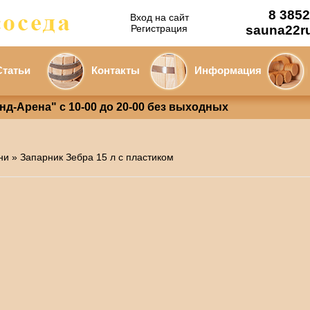
8 3852
Вход на сайт
Регистрация
sauna22r
Статьи
Контакты
Информация
анд-Арена" с 10-00 до 20-00 без выходных
ни
» Запарник Зебра 15 л с пластиком