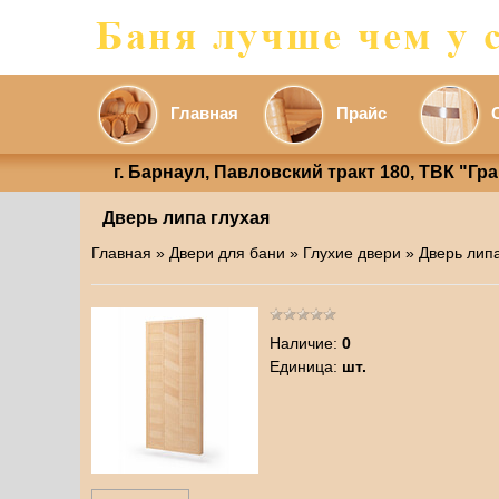
Главная
Прайс
г. Барнаул, Павловский тракт 180, ТВК "Гр
Дверь липа глухая
Главная
»
Двери для бани
»
Глухие двери
» Дверь лип
Наличие
:
0
Единица
:
шт.