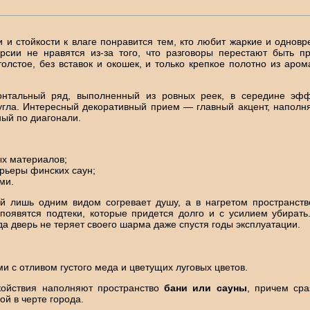
и стойкости к влаге понравится тем, кто любит жаркие и однов
рсии не нравятся из-за того, что разговоры перестают быть п
лстое, без вставок и окошек, и только крепкое полотно из ар
онтальный ряд, выполненный из ровных реек, в середине эффе
угла. Интересный декоративный прием — главный акцент, наполн
ый по диагонали.
х материалов;
рьеры финских саун;
ми.
ый лишь одним видом согревает душу, а в нагретом пространс
появятся подтеки, которые придется долго и с усилием убирать.
да дверь не теряет своего шарма даже спустя годы эксплуатации.
с отливом густого меда и цветущих луговых цветов.
койствия наполняют пространство
бани или сауны
, причем сра
ой в черте города.