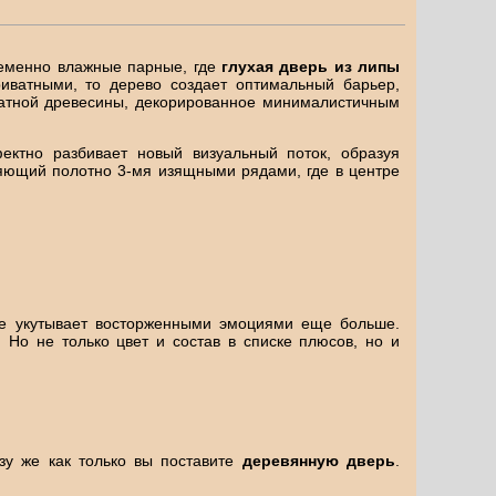
ременно влажные парные, где
глухая дверь из липы
риватными, то дерево создает оптимальный барьер,
оматной древесины, декорированное минималистичным
ктно разбивает новый визуальный поток, образуя
яющий полотно 3-мя изящными рядами, где в центре
тве укутывает восторженными эмоциями еще больше.
 Но не только цвет и состав в списке плюсов, но и
зу же как только вы поставите
деревянную дверь
.