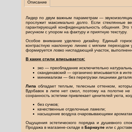
Описание
Лидер по двум важным параметрам — звукоизоляции 
прослужит максимально долго. Если стеклянные ве
гарантирующий конфиденциальность общения. Это то
рисунком с упором на фактуру и приятную текстуру.
Особое внимание уделено дизайну. Единый гориз
контрастную наклонную линию с мягким переходом 
формируется ловко ниспадающий участок, выполненн
В какие стили вписывается:
эко — преобладание исключительно натуральны
скандинавский — органично вписывается в инте
минимализм — без перегрузки лишними деталя
Липа
обладает теплым, телесным оттенком, котор
Вдобавок в липе нет смол, поэтому на полотне не 
сохранность эстетики привлекает ценителей уюта, ког
без сучков;
качественные отделочные ламели;
насыщение воздуха очаровывающими ароматами 
Ощущения эстетического порядка и душевного спо
Продажа в магазине-складе в
Барнауле
или с доставк