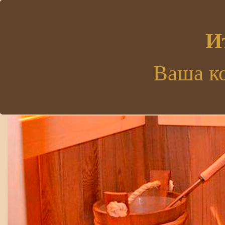
.
И
Ваша к