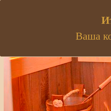
.
И
Ваша к