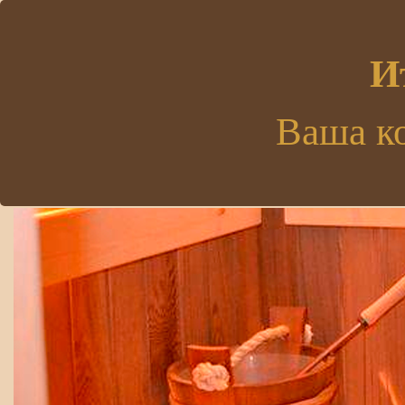
.
И
Ваша к