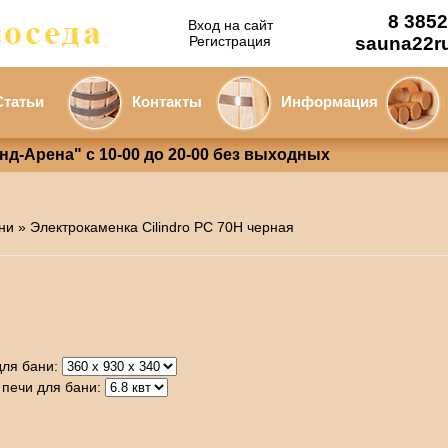
8 3852
Вход на сайт
Регистрация
sauna22r
Статьи
Контакты
Информация
анд-Арена" с 10-00 до 20-00 без выходных
ни
» Электрокаменка Cilindro PC 70Н черная
ля бани:
печи для бани: