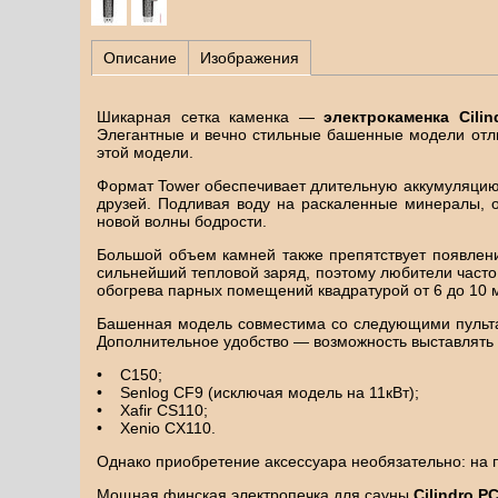
Описание
Изображения
Шикарная сетка каменка —
электрокаменка Cili
Элегантные и вечно стильные башенные модели отли
этой модели.
Формат Tower обеспечивает длительную аккумуляцию т
друзей. Подливая воду на раскаленные минералы, 
новой волны бодрости.
Большой объем камней также препятствует появлени
сильнейший тепловой заряд, поэтому любители часто
обогрева парных помещений квадратурой от 6 до 10 
Башенная модель совместима со следующими пультам
Дополнительное удобство — возможность выставлять 
• С150;
• Senlog CF9 (исключая модель на 11кВт);
• Xafir CS110;
• Xenio CX110.
Однако приобретение аксессуара необязательно: на 
Мощная финская электропечка для сауны
Cilindro P