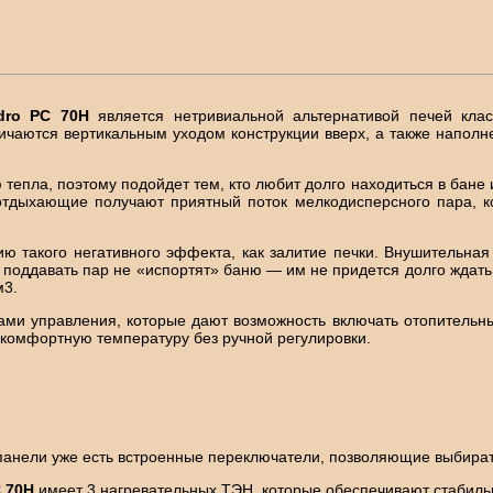
ndro PC 70Н
является нетривиальной альтернативой печей клас
чаются вертикальным уходом конструкции вверх, а также напол
епла, поэтому подойдет тем, кто любит долго находиться в бане 
отдыхающие получают приятный поток мелкодисперсного пара, к
ю такого негативного эффекта, как залитие печки. Внушительная
 поддавать пар не «испортят» баню — им не придется долго ждать,
м3.
и управления, которые дают возможность включать отопительный
комфортную температуру без ручной регулировки.
панели уже есть встроенные переключатели, позволяющие выбират
C 70Н
имеет 3 нагревательных ТЭН, которые обеспечивают стабильн