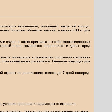
сического исполнения, имеющего закрытый корпус.
нением большим объемом камней, а именно 80 кг для
или сауне, а также приглашать к себе многочисленных
оторый очень комфортно переносится и дарит заряд
 масса минералов в разогретом состоянии сохраняет
 пока камни вновь раскалятся. Решение подходит для
 агрегат по расписанию, вплоть до 7 дней наперед.
ь условия прогрева и параметры отключения.
ость работы, даже если один из них выйдет из строя.