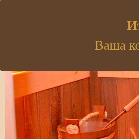
.
И
Ваша к