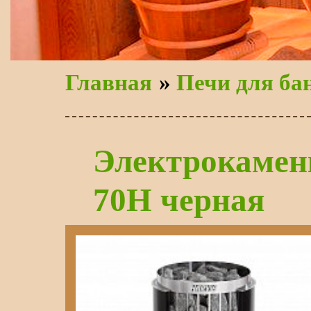
Главная
»
Печи для ба
Электрокаменк
70Н черная